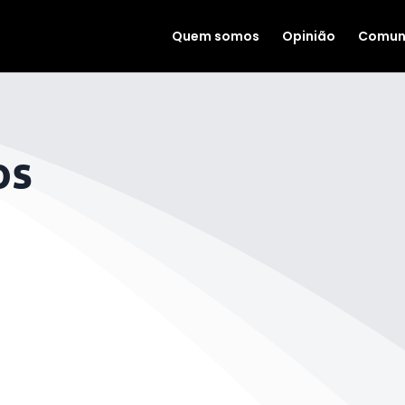
Quem somos
Opinião
Comun
os