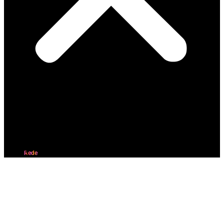
Quem somos
★
Opinião
Comunidades
Notícias
UFA
Rede