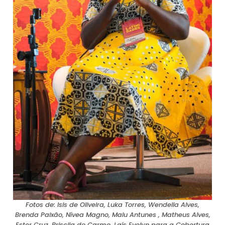
Fotos de: Isis de Oliveira, Luka Torres, Wendella Alves,
Brenda Paixão, Nívea Magno, Malu Antunes , Matheus Alves,
Ester Cruz, Priscila do Carmo, Laís Evelyn para a Cobertura