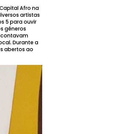
Capital Afro na
versos artistas
s 5 para ouvir
os gêneros
ue contavam
ocal. Durante a
os abertos ao