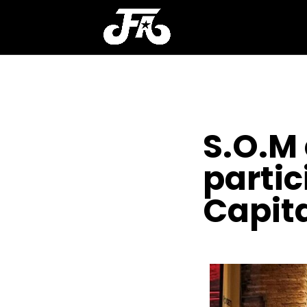
S.O.M 
parti
Capita
POR
ISIS MARIA
|
NOV 