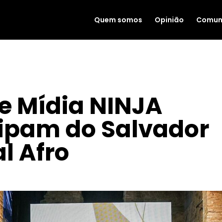
Quem somos
Opinião
Comun
e Mídia NINJA
cipam do Salvador
l Afro
28, 2023