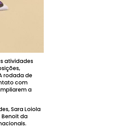
s atividades
osições,
 A rodada de
ontato com
 ampliarem a
es, Sara Loiola
i Benoit da
nacionais.