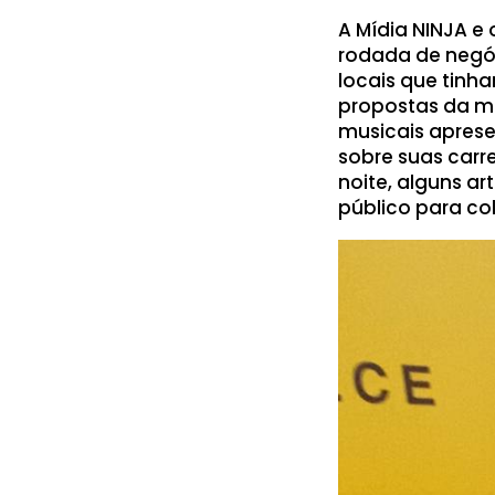
A Mídia NINJA e
rodada de negóc
locais que tinh
propostas da mes
musicais aprese
sobre suas carr
noite, alguns a
público para co