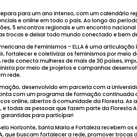
prepara para um ano intenso, com um calendário re
nciais e online em todo o país. Ao longo do períod
ulões, 5 encontros regionais e um encontro nacional
 as trocas e deixar todo mundo conectado e bem de
mericana de Feminismos – ELLA é uma articulação 
ir, fortalecer e coletivizar os feminismos por meio d
rede conecta mulheres de mais de 30 países, imp
nista por meio de projetos e campanhas desenvol
em rede.
ormação, desenvolvido em parceria com a Universid
, conta com um programa de formação continuada
icos online, abertos à comunidade da Floresta. As 
 e todas as pessoas que fazem parte da Floresta At
arantidas para participar!
 Belo Horizonte, Santa Maria e Fortaleza recebem os
LA, que buscam fortalecer a rede, promover trocas 