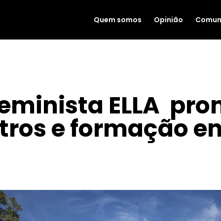
Quem somos
Opinião
Comun
feminista ELLA pr
tros e formação e
|
MAR 8, 2026