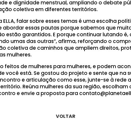
ade e dignidade menstrual, ampliando o debate pú
ção coletiva em diferentes territórios.
 ELLA, falar sobre esses temas é uma escolha polít
he abordar essas pautas porque sabemos que muit
ão estão garantidos. E porque continuar lutando é, 
ndo umas das outras”, afirma, reforçando o comp
o coletiva de caminhos que ampliem direitos, pro
as mulheres.
o feitos de mulheres para mulheres, e podem acon
 você está. Se gostou do projeto e sente que na s
contro e articulação como esse, junte-se à rede ati
erritório. Reúna mulheres da sua região, escolham o
ontro e envie a proposta para contato@planetaell
VOLTAR