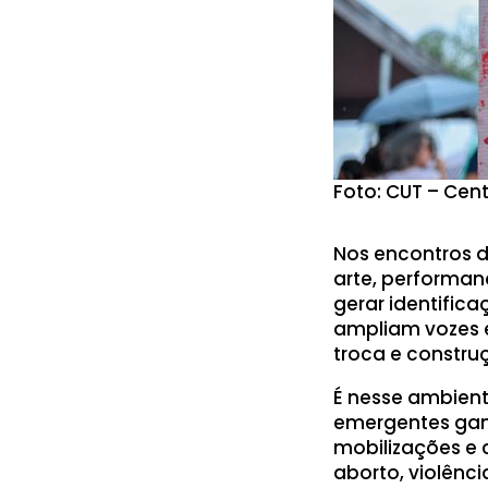
Foto: CUT – Cen
Nos encontros d
arte, performa
gerar identific
ampliam vozes e
troca e constru
É nesse ambient
emergentes ganh
mobilizações e
aborto, violênc