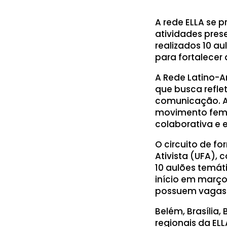
A rede ELLA se 
atividades prese
realizados 10 a
para fortalecer
A Rede Latino-A
que busca reflet
comunicação. A 
movimento femi
colaborativa e 
O circuito de f
Ativista (UFA)
10 aulões temát
início em março,
possuem vagas g
Belém, Brasília,
regionais da EL