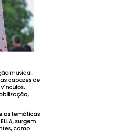
ção musical,
cas capazes de
 vínculos,
obilização,
e as temáticas
 ELLA, surgem
ntes, como