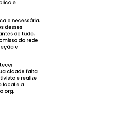
blico e
ica e necessária.
os desses
antes de tudo,
romisso da rede
teção e
tecer
ua cidade falta
vista e realize
 local e a
a.org.