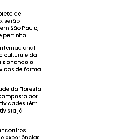
pleto de
o, serão
 em São Paulo,
 pertinho.
internacional
a cultura e da
ulsionando o
vidos de forma
ade da Floresta
 composto por
atividades têm
ivista já
 encontros
de experiências