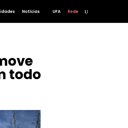
idades
Notícias
UFA
Rede
omove
m todo