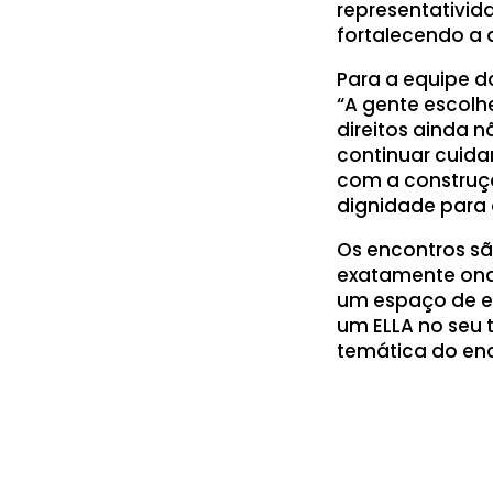
representativid
fortalecendo a a
Para a equipe da
“A gente escol
direitos ainda n
continuar cuida
com a construçã
dignidade para 
Os encontros sã
exatamente onde
um espaço de en
um ELLA no seu t
temática do enc