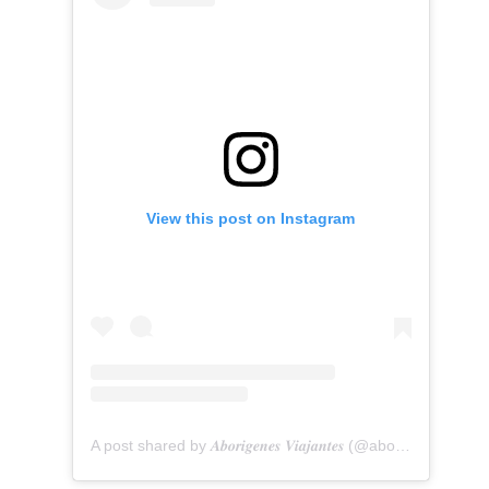
View this post on Instagram
A post shared by 𝑨𝒃𝒐𝒓𝒊𝒈𝒆𝒏𝒆𝒔 𝑽𝒊𝒂𝒋𝒂𝒏𝒕𝒆𝒔 (@aborigenes_viajantes)