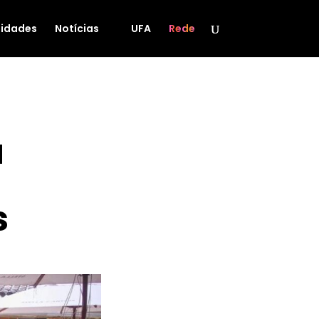
idades
Notícias
UFA
Rede
a
s