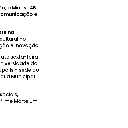
ão, o Minas LAB
 comunicação e
ste na
ultural no
ação e inovação.
até sexta-feira
Universidade do
ópolis – sede do
aria Municipal
sociais,
 filme Marte Um