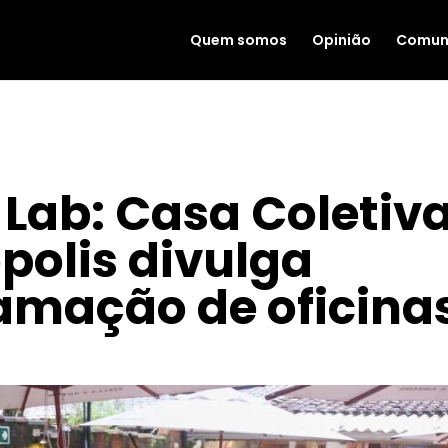
Quem somos
Opinião
Comun
Lab: Casa Coletiv
polis divulga
amação de oficina
|
MAIO 10, 2023