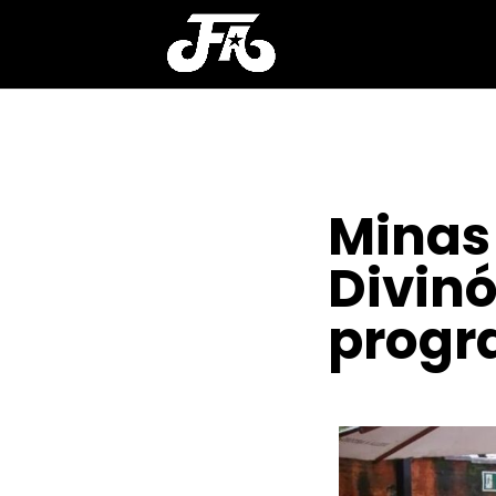
Minas 
Divinó
progr
POR
CLAYTON NOBRE