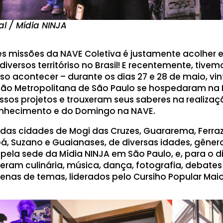
eal / Mídia NINJA
 missões da NAVE Coletiva é justamente acolher 
diversos territóriso no Brasil! E recentemente, tiv
so acontecer – durante os dias 27 e 28 de maio, vint
ião Metropolitana de São Paulo se hospedaram na 
os projetos e trouxeram seus saberes na realizaç
hecimento e do Domingo na NAVE.
das cidades de Mogi das Cruzes, Guararema, Ferra
á, Suzano e Guaianases, de diversas idades, gênero
 pela sede da Mídia NINJA em São Paulo, e, para o 
eram culinária, música, dança, fotografia, debates
zenas de temas, liderados pelo Cursiho Popular Maio