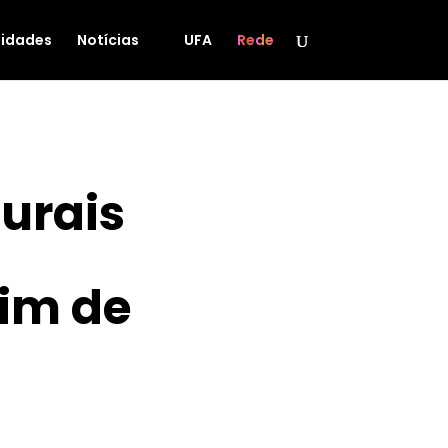
idades
Notícias
UFA
Rede
turais
im de