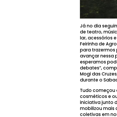
Já no dia segui
de teatro, músi
lar, acessórios
Feirinha de Agr
para trazermos 
avançar nessa p
esperamos pode
debates”, compa
Mogi das Cruzes
durante o Saba
Tudo começou c
cosméticos e ou
iniciativa junto
mobilizou mais 
coletivas em no