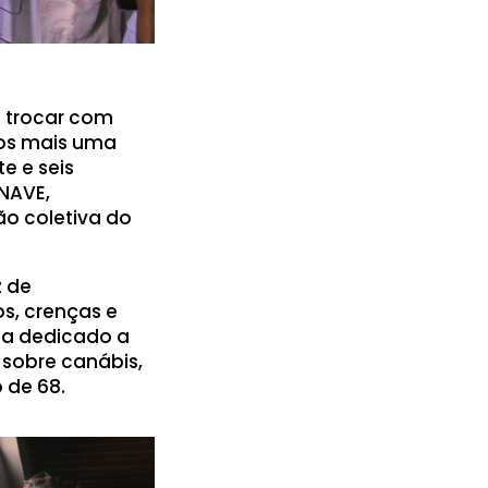
e trocar com
emos mais uma
e e seis
NAVE,
ão coletiva do
z de
s, crenças e
dia dedicado a
 sobre canábis,
 de 68.