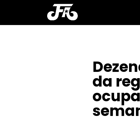
Dezena
da re
ocupa
sema
POR
CLAYTON NOBRE