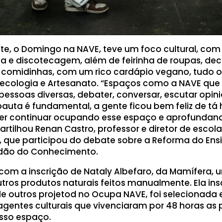
nte, o Domingo na NAVE, teve um foco cultural, co
ca e discotecagem, além de feirinha de roupas, de
 e comidinhas, com um rico cardápio vegano, tudo 
oecologia e Artesanato. “Espaços como a NAVE que
pessoas diversas, debater, conversar, escutar opini
auta é fundamental, a gente ficou bem feliz de tá 
r continuar ocupando esse espaço e aprofundan
rtilhou Renan Castro, professor e diretor de escola
, que participou do debate sobre a Reforma do Ens
dão do Conhecimento.
om a inscrição de Nataly Albefaro, da Mamífera,
tros produtos naturais feitos manualmente. Ela ins
 de outros projetod no Ocupa NAVE, foi selecionada e
agentes culturais que vivenciaram por 48 horas as 
sso espaço.