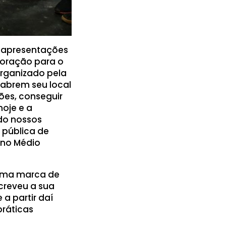
m apresentações
coração para o
organizado pela
 abrem seu local
ões, conseguir
hoje e a
do nossos
 pública de
ino Médio
 uma marca de
creveu a sua
 a partir daí
práticas