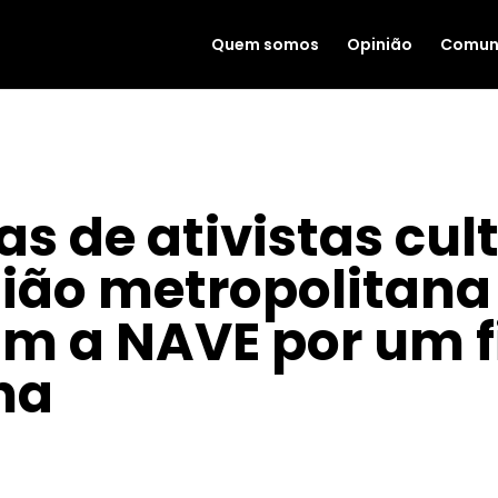
Quem somos
Opinião
Comun
s de ativistas cul
gião metropolitana
m a NAVE por um f
na
|
JUN 7, 2023