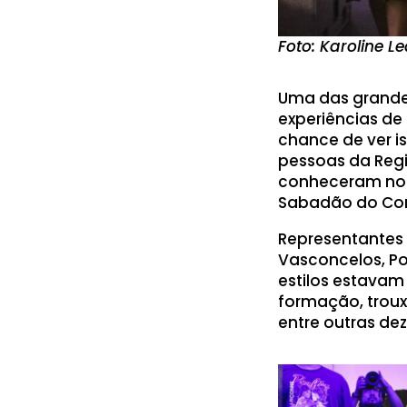
Foto: Karoline L
Uma das grandes
experiências de 
chance de ver is
pessoas da Reg
conheceram noss
Sabadão do Con
Representantes 
Vasconcelos, Po
estilos estavam
formação, troux
entre outras de