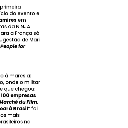
primeira
nício do evento e
Ramires
em
ras da NINJA
para a França só
ugestão de Mari
o
People for
to à maresia:
, onde o militar
te que chegou:
e
100 empresas
Marché du Film
,
eará Brasil
” foi
los mais
rasileiros na