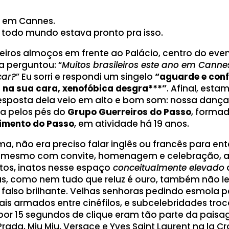
il em Cannes.
todo mundo estava pronto pra isso.
iros almoços em frente ao Palácio, centro do eve
a perguntou: “
Muitos brasileiros este ano em Cann
çar?
” Eu sorri e respondi um singelo
“aguarde e conf
na sua cara, xenofóbica desgra***”
. Afinal, esta
resposta dela veio em alto e bom som: nossa dança
da pelos pés do
Grupo Guerreiros do Passo
, formad
imento do Passo
, em atividade há 19 anos.
a, não era preciso falar inglês ou francês para en
: mesmo com convite, homenagem e celebração, 
ntos, inatos nesse espaço
conceitualmente elevado
as, como nem tudo que reluz é ouro, também não l
 falso brilhante. Velhas senhoras pedindo esmola p
iais armados entre cinéfilos, e subcelebridades tr
por 15 segundos de clique eram tão parte da pais
 Prada, Miu Miu, Versace e Yves Saint Laurent na la Cr