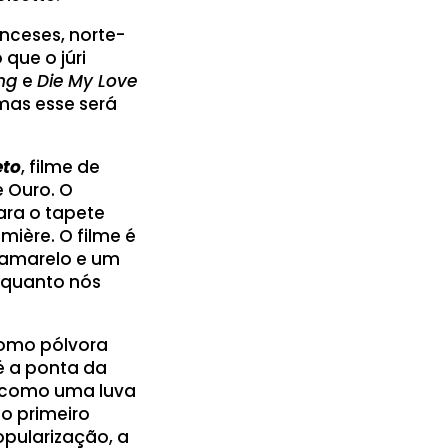
anceses, norte-
que o júri
ing
e
Die My Love
as esse será
eto
, filme de
 Ouro. O
ra o tapete
ière. O filme é
 amarelo e um
nquanto nós
como pólvora
é a ponta da
 como uma luva
o primeiro
opularização, a