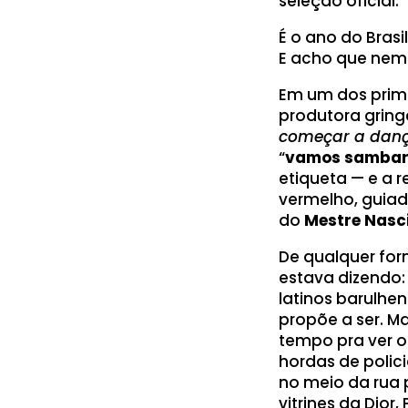
seleção oficial.
É o ano do Bras
E acho que nem 
Em um dos prime
produtora gring
começar a dan
“
vamos sambar 
etiqueta — e a 
vermelho, guia
do
Mestre Nasc
De qualquer form
estava dizendo
latinos barulhe
propõe a ser. M
tempo pra ver o
hordas de polic
no meio da rua 
vitrines da Dior,