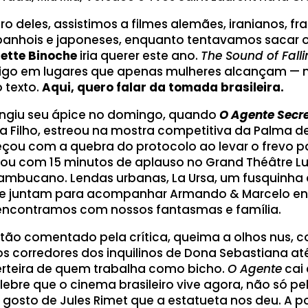
ro deles, assistimos a filmes alemães, iranianos, fr
anhois e japoneses, enquanto tentavamos sacar o 
iette Binoche
iria querer este ano.
The Sound of Fall
go em lugares que apenas mulheres alcançam — m
 texto.
Aqui, quero falar da tomada brasileira.
ingiu seu ápice no domingo, quando
O Agente Secr
 Filho, estreou na mostra competitiva da Palma de
u com a quebra do protocolo ao levar o frevo pa
ou com 15 minutos de aplauso no Grand Théâtre Lum
nambucano. Lendas urbanas, La Ursa, um fusquinha
se juntam para acompanhar Armando & Marcelo e
ncontramos com nossos fantasmas e família.
, tão comentado pela crítica, queima a olhos nus, 
os corredores dos inquilinos de Dona Sebastiana at
erteira de quem trabalha como bicho.
O Agente
cai
bre que o cinema brasileiro vive agora, não só pel
 gosto de Jules Rimet que a estatueta nos deu. A p