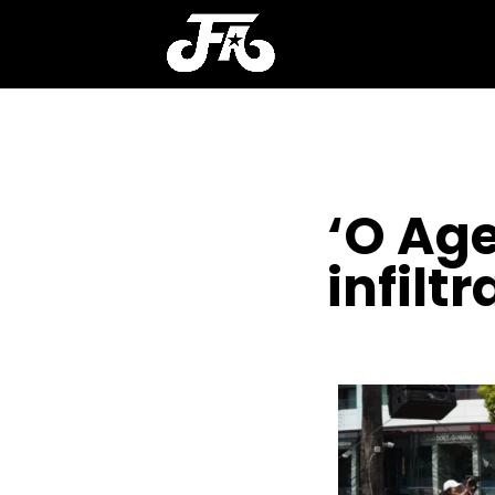
‘O Age
infil
POR
CLAYTON NOBRE