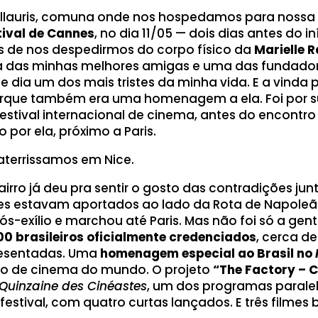
lauris, comuna onde nos hospedamos para nossa 
tival de Cannes
, no dia 11/05 — dois dias antes do i
s de nos despedirmos do corpo físico da
Marielle 
a das minhas melhores amigas e uma das fundado
le dia um dos mais tristes da minha vida. E a vinda 
porque também era uma homenagem a ela. Foi por s
estival internacional de cinema, antes do encontr
do por ela, próximo a Paris.
 aterrissamos em Nice.
airro já deu pra sentir o gosto das contradições jun
es estavam aportados ao lado da Rota de Napoleão
-exílio e marchou até Paris. Mas não foi só a gen
0 brasileiros oficialmente credenciados
, cerca d
esentadas. Uma
homenagem especial ao Brasil no
o de cinema do mundo. O projeto
“The Factory – C
Quinzaine des Cinéastes
, um dos programas parale
festival, com quatro curtas lançados. E três filmes b