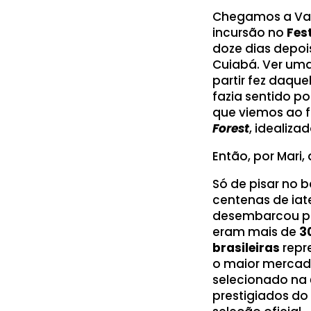
Chegamos a Val
incursão no
Fes
doze dias depoi
Cuiabá. Ver um
partir fez daque
fazia sentido 
que viemos ao f
Forest
, idealiza
Então, por Mari,
Só de pisar no b
centenas de iat
desembarcou pós
eram mais de
30
brasileiras
repr
o maior mercad
selecionado na
prestigiados do 