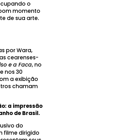
 ocupando o
m bom momento
e de sua arte.
s por Wara,
rtas cearenses-
iso e a Faca
, no
e nos 30
com a exibição
 outros chamam
o: a impressão
nho de Brasil.
lusivo do
filme dirigido
apresentam seus