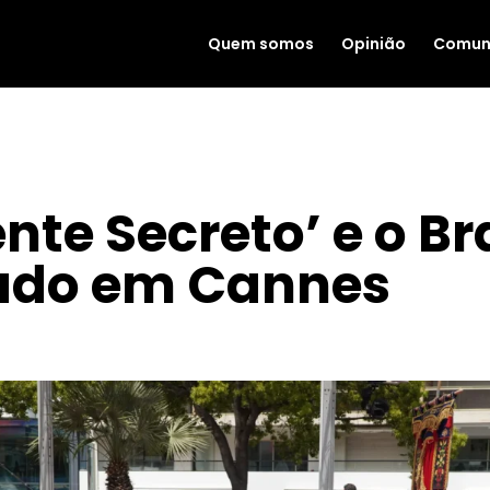
Quem somos
Opinião
Comun
nte Secreto’ e o Br
trado em Cannes
|
MAIO 20, 2025