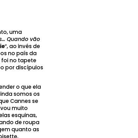
nto, uma
es… Quando vão
ie
“, ao invés de
mos no país da
 foi no tapete
o por discípulos
tender o que ela
ainda somos os
que Cannes se
evou muito
elas esquinas,
ocando de roupa
agem quanto as
oisette.