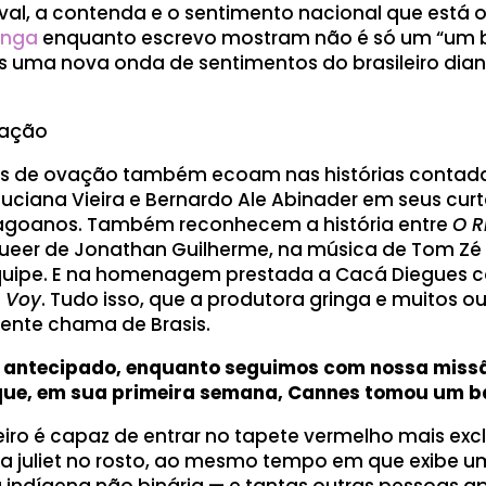
aval, a contenda e o sentimento nacional que está
onga
enquanto escrevo mostram não é só um “u
 uma nova onda de sentimentos do brasileiro diant
lgação
s de ovação também ecoam nas histórias contada
 Luciana Vieira e Bernardo Ale Abinader em seus cu
goanos. Também reconhecem a história entre
O R
ueer de Jonathan Guilherme, na música de Tom Zé 
equipe. E na homenagem prestada a Cacá Diegues 
e Voy
. Tudo isso, que a produtora gringa e muitos
gente chama de Brasis.
 antecipado, enquanto seguimos com nossa missã
 que, em sua primeira semana, Cannes tomou um ba
eiro é capaz de entrar no tapete vermelho mais exc
uliet no rosto, ao mesmo tempo em que exibe um 
indígena não binária — e tantas outras pessoas 