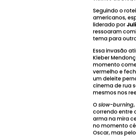
Seguindo o rotei
americanos, esp
liderado por
Jul
ressoaram comi
tema para outro
Essa invasão at
Kleber Mendonça
momento começo
vermelho e fech
um deleite per
cinema de rua 
mesmos nos ree
O
slow-burning
correndo entre 
arma na mira c
no momento céle
Oscar, mas pelo