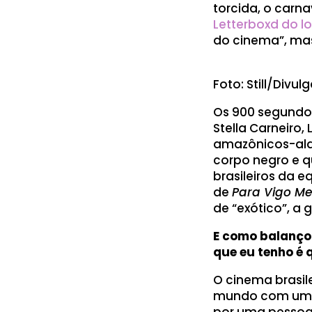
torcida, o carn
Letterboxd do l
do cinema”, mas
Foto: Still/Divu
Os 900 segundo
Stella Carneiro,
amazônicos-ala
corpo negro e q
brasileiros da 
de
Para Vigo M
de “exótico”, a 
E como balanço
que eu tenho é
O cinema brasil
mundo com uma j
por uma pessoa 