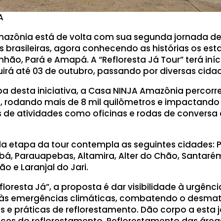
A
mazônia está de volta com sua segunda jornada de
 brasileiras, agora conhecendo as histórias os est
hão, Pará e Amapá. A “Refloresta Já Tour” terá iníc
irá até 03 de outubro, passando por diversas cidad
pa desta iniciativa, a Casa NINJA Amazônia percorr
, rodando mais de 8 mil quilômetros e impactando 
 de atividades como oficinas e rodas de conversa
a etapa da tour contempla as seguintes cidades: 
abá, Parauapebas, Altamira, Alter do Chão, Santar
o e Laranjal do Jari.
floresta Já”, a proposta é dar visibilidade à urgên
às emergências climáticas, combatendo o desma
s e práticas de reflorestamento. Dão corpo a esta 
faces do reflorestamento. Reflorestamento das áre