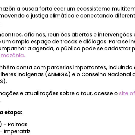
mazônia busca fortalecer um ecossistema multitem
omovendo a justiça climática e conectando diferente
.
encontros, oficinas, reuniões abertas e intervenções a
um amplo espaço de trocas e diálogos. Para se in
ompanhar a agenda, o público pode se cadastrar pel
Amazônia.
mbém conta com parcerias importantes, incluindo 
lheres Indígenas (ANMIGA) e o Conselho Nacional
S).
mações e atualizações sobre a tour, acesse o
site o
a
.
a etapa:
) – Palmas
– Imperatriz