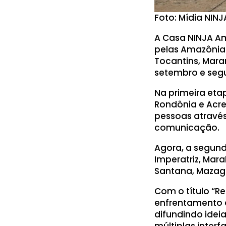
Foto: Mídia NINJ
A Casa NINJA A
pelas Amazônias
Tocantins, Maran
setembro e segu
Na primeira eta
Rondônia e Acre
pessoas através
comunicação.
Agora, a segund
Imperatriz, Mar
Santana, Mazagã
Com o título “Re
enfrentamento 
difundindo ideia
múltiplas inter