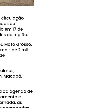
 circulação
ados de
io em 17 de
es da região.
eu Mato Grosso,
mais de 2 mil
 de
Palmas,
ém, Macapá,
cia da agenda de
tamento e
jornada, as
as degradadas,