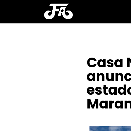
Casa 
anunc
estado
Maran
POR
PAMELA
|
SET 15,