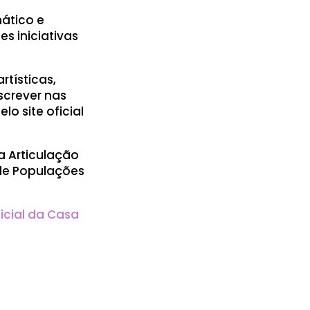
ático e
s iniciativas
rtísticas,
screver nas
o site oficial
a Articulação
 de Populações
ficial da Casa