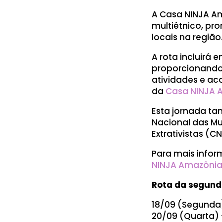
A Casa NINJA A
multiétnico, pr
locais na região
A rota incluirá 
proporcionando 
atividades e ac
da
Casa NINJA 
Esta jornada ta
Nacional das Mu
Extrativistas (CN
Para mais infor
NINJA Amazôni
Rota da segund
18/09 (Segunda
20/09 (Quarta) 