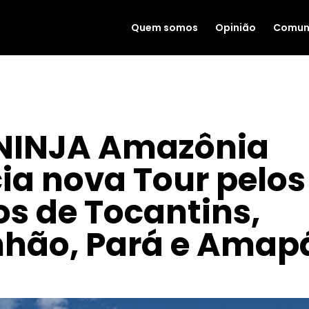
Quem somos
Opinião
Comun
NINJA Amazônia
ia nova Tour pelos
s de Tocantins,
hão, Pará e Amap
 2023