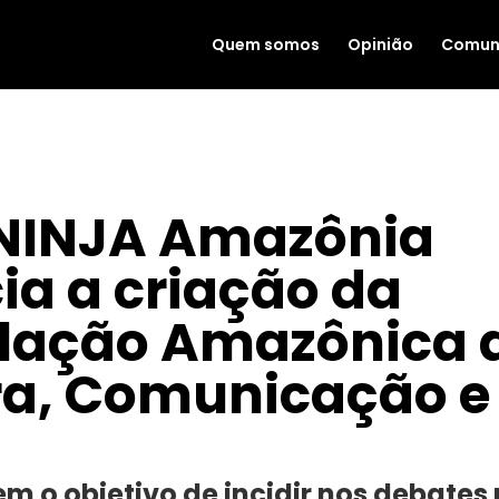
Quem somos
Opinião
Comun
NINJA Amazônia
ia a criação da
ulação Amazônica 
ra, Comunicação e
|
SET 11, 2023
tem o objetivo de incidir nos debates