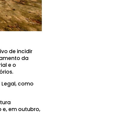
vo de incidir
ntamento da
ial e o
órios.
a Legal, como
tura
o e, em outubro,