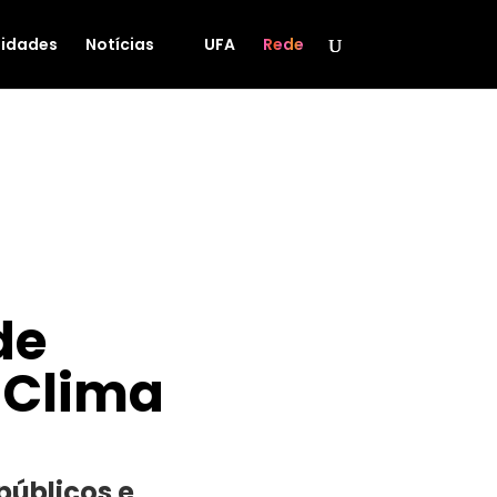
idades
Notícias
UFA
Rede
de
 Clima
 públicos e