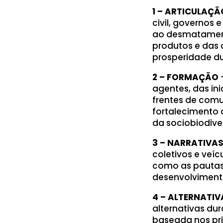
1 – ARTICULAÇÃ
civil, governos
ao desmatament
produtos e das 
prosperidade d
2 – FORMAÇÃO
agentes, das in
frentes de comu
fortalecimento 
da sociobiodive
3 – NARRATIVA
coletivos e veí
como as pautas
desenvolvimento
4 – ALTERNATI
alternativas du
baseada nos pri