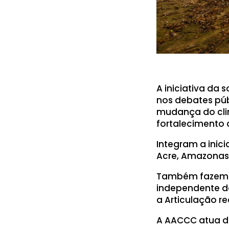
A iniciativa da 
nos debates púb
mudança do clim
fortalecimento d
Integram a inic
Acre, Amazonas
Também fazem pa
independente do
a Articulação r
A AACCC atua de