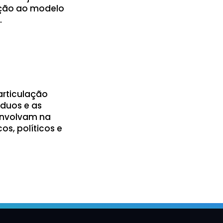
ição ao modelo
.
articulação
víduos e as
envolvam na
os, políticos e