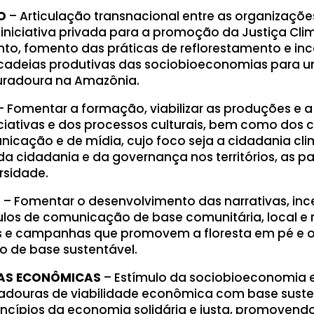
O
– Articulação transnacional entre as organizaçõ
 e iniciativa privada para a promoção da Justiça Cl
o, fomento das práticas de reflorestamento e inc
cadeias produtivas das sociobioeconomias para u
uradoura na Amazônia.
– Fomentar a formação, viabilizar as produções e a
iciativas e dos processos culturais, bem como dos c
nicação e de mídia, cujo foco seja a cidadania cli
da cidadania e da governança nos territórios, as pa
rsidade.
S
– Fomentar o desenvolvimento das narrativas, ince
culos de comunicação de base comunitária, local e 
 e campanhas que promovem a floresta em pé e 
 de base sustentável.
VAS ECONÔMICAS
– Estímulo da sociobioeconomia 
radouras de viabilidade econômica com base suste
ncípios da economia solidária e justa, promovendo