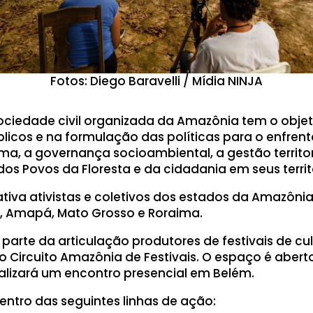
Fotos: Diego Baravelli / Mídia NINJA
sociedade civil organizada da Amazônia tem o objeti
licos e na formulação das políticas para o enfre
a, a governança socioambiental, a gestão territor
os Povos da Floresta e da cidadania em seus territ
iativa ativistas e coletivos dos estados da Amazôni
, Amapá, Mato Grosso e Roraima.
rte da articulação produtores de festivais de cul
 Circuito Amazônia de Festivais. O espaço é abert
ealizará um encontro presencial em Belém.
ntro das seguintes linhas de ação: