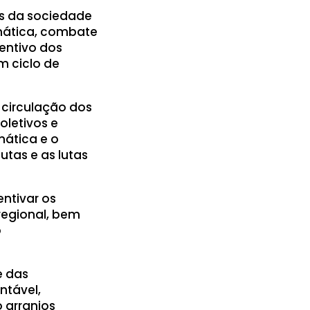
es da sociedade
imática, combate
entivo dos
m ciclo de
 circulação dos
oletivos e
mática e o
utas e as lutas
ntivar os
regional, bem
o
e das
ntável,
 arranjos