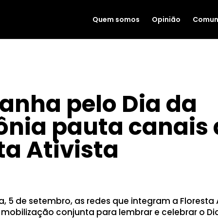
Quem somos
Opinião
Comun
nha pelo Dia da
nia pauta canais 
ta Ativista
|
SET 5, 2023
a, 5 de setembro, as redes que integram a Floresta A
obilização conjunta para lembrar e celebrar o Di