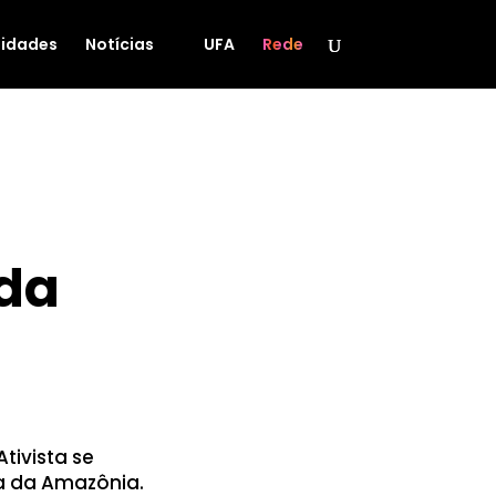
idades
Notícias
UFA
Rede
da
tivista se
a da Amazônia.